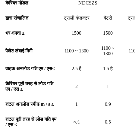
कैरियर मॉडल
NDCSZS
द्वारा संचालित
ट्राली कंडक्टर
बैटरी
ट्र
भर क्षमता
≤
1500
1500
1100 ~
पैलेट लंबाई मिमी
1100 ~ 1300
11
1300
वाहक अनलोड गति एम / एस
≤
2.5 है
1.5 है
कैरियर पूरी तरह से लोड गति
2
1
एम / एस
≤
शटल अनलोड स्पीड m / s
≤
1
0.9
शटल पूरी तरह से लोड गति एम
०.६
0.5
/ एस
≤