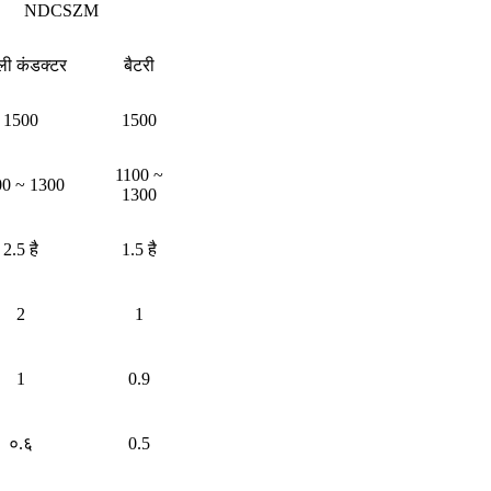
NDCSZM
ाली कंडक्टर
बैटरी
1500
1500
1100 ~
00 ~ 1300
1300
2.5 है
1.5 है
2
1
1
0.9
०.६
0.5